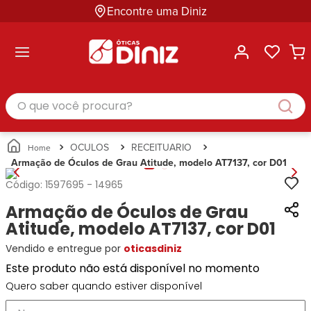
Encontre uma Diniz
ltar
ltar
ltar
ltar
ltar
ssórios
mações
rcas
randes
culos
lusivas
arcas
e Sol
Categorias
Acessórios
O que você procura?
Categorias
Busque
Categoria
Masculino
Correntes
Por
Masculino
Armações
Feminino
para
Marcas
Feminino
de Óculos
Infantil
Óculos
Ray-
Infantil
Óculos
OCULOS
RECEITUARIO
Unissex
Estojos
Ban
Unissex
de Sol
Armação de Óculos de Grau Atitude, modelo AT7137, cor D01
Busque
para
Prada
Busque
Corrente
Por
Óculos
Código:
1597695
-
14965
Armani
Por
Marcas
para
Soluções
Marcas
Exchange
Ana
Armação de Óculos de Grau
Óculos
e
Ray-
Tommy
Hickmann
Estojo
Atitude, modelo AT7137, cor D01
Cuidados
Ban
Hilfiger
Bulget
para
Vendido e entregue por
oticasdiniz
Prada
Ana
Miu-
Óculos
Ana
Hickmann
Este produto não está disponível no momento
Miu
Gênero
Hickmann
Guess
Guess
Masculino
Quero saber quando estiver disponível
Tecnol
Speedo
Lacoste
Feminino
Miu-
Atittude