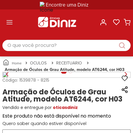
Encontre uma Diniz
ltar
ltar
ltar
ltar
ltar
ssórios
mações
rcas
randes
culos
lusivas
arcas
e Sol
Categorias
Acessórios
O que você procura?
Categorias
Busque
Categoria
Masculino
Correntes
Por
Masculino
Armações
Feminino
para
Marcas
Feminino
de Óculos
Infantil
Óculos
Ray-
Infantil
Óculos
OCULOS
RECEITUARIO
Unissex
Estojos
Ban
Unissex
de Sol
Armação de Óculos de Grau Atitude, modelo AT6244, cor H03
Busque
para
Prada
Busque
Corrente
Por
Óculos
Código:
1539878
-
8215
Armani
Por
Marcas
para
Soluções
Marcas
Exchange
Ana
Óculos
Armação de Óculos de Grau
e
Ray-
Tommy
Hickmann
Estojo
Cuidados
Atitude, modelo AT6244, cor H03
Ban
Hilfiger
Bulget
para
Prada
Ana
Vendido e entregue por
oticasdiniz
Miu-
Óculos
Ana
Hickmann
Miu
Gênero
Este produto não está disponível no momento
Hickmann
Guess
Guess
Masculino
Quero saber quando estiver disponível
Tecnol
Speedo
Lacoste
Feminino
Miu-
Atittude