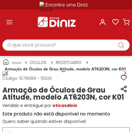
Encontre uma Diniz
ltar
ltar
ltar
ltar
ltar
ssórios
mações
rcas
randes
culos
lusivas
arcas
e Sol
Categorias
Acessórios
O que você procura?
Categorias
Busque
Categoria
Masculino
Correntes
Por
Masculino
Armações
Feminino
para
Marcas
Feminino
de Óculos
Infantil
Óculos
Ray-
Infantil
Óculos
OCULOS
RECEITUARIO
Unissex
Estojos
Ban
Unissex
de Sol
Armação de Óculos de Grau Atitude, modelo AT6203N, cor K01
Busque
para
Prada
Busque
Corrente
Por
Óculos
Código:
1578988
-
15926
Armani
Por
Marcas
para
Soluções
Marcas
Exchange
Ana
Armação de Óculos de Grau
Óculos
e
Ray-
Tommy
Hickmann
Estojo
Atitude, modelo AT6203N, cor K01
Cuidados
Ban
Hilfiger
Bulget
para
Vendido e entregue por
oticasdiniz
Prada
Ana
Miu-
Óculos
Ana
Hickmann
Este produto não está disponível no momento
Miu
Gênero
Hickmann
Guess
Guess
Masculino
Quero saber quando estiver disponível
Tecnol
Speedo
Lacoste
Feminino
Miu-
Atittude