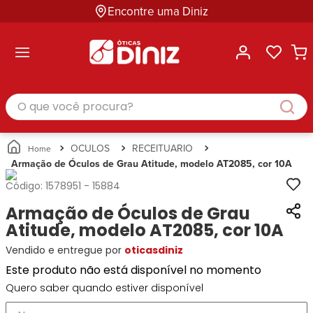
Encontre uma Diniz
ltar
ltar
ltar
ltar
ltar
ssórios
mações
rcas
randes
culos
lusivas
arcas
e Sol
Categorias
Acessórios
O que você procura?
Categorias
Busque
Categoria
Masculino
Correntes
Por
Masculino
Armações
Feminino
para
Marcas
Feminino
de Óculos
Infantil
Óculos
Ray-
Infantil
Óculos
OCULOS
RECEITUARIO
Unissex
Estojos
Ban
Unissex
de Sol
Armação de Óculos de Grau Atitude, modelo AT2085, cor 10A
Busque
para
Prada
Busque
Corrente
Por
Óculos
Código:
1578951
-
15884
Armani
Por
Marcas
para
Soluções
Marcas
Exchange
Ana
Armação de Óculos de Grau
Óculos
e
Ray-
Tommy
Hickmann
Estojo
Atitude, modelo AT2085, cor 10A
Cuidados
Ban
Hilfiger
Bulget
para
Vendido e entregue por
oticasdiniz
Prada
Ana
Miu-
Óculos
Ana
Hickmann
Este produto não está disponível no momento
Miu
Gênero
Hickmann
Guess
Guess
Masculino
Quero saber quando estiver disponível
Tecnol
Speedo
Lacoste
Feminino
Miu-
Atittude