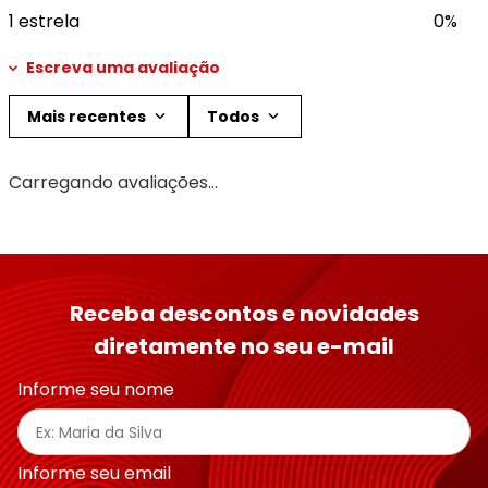
1 estrela
0%
Escreva uma avaliação
Mais recentes
Todos
Adicionar avaliação
Carregando avaliações…
Título
Avalie o produto de 1 a 5 estrelas
Receba descontos e novidades
★
★
★
★
★
diretamente no seu e-mail
Seu nome
Informe seu nome
Endereço de email
Informe seu email