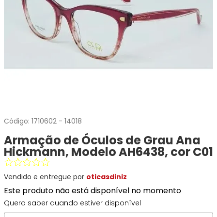
Ray-
Infantil
Miu
Bulget
Ban
Unissex
Polaroid
Todas
Marcas
Todas
Vogue
as
Exclusivas
as
Todas
Marcas
Dii
Marcas
as
Marcas
Collection
Marcas
Exclusivas
Marcas
DNZ
Exclusivas
Dii
Marcas
Dii
Hit
Exclusivas
Collection
Collection
Ono
Dii
DNZ
Hit
Collection
Hit
DNZ
DNZ
Ono
Ono
Código:
1710602
-
14018
Hit
Todas
Todas
Armação de Óculos de Grau Ana
Ono
Exclusivas
Exclusivas
Totas
Hickmann, Modelo AH6438, cor C01
Exclusivas
Vendido e entregue por
oticasdiniz
Este produto não está disponível no momento
Quero saber quando estiver disponível