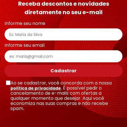
Receba descontos e novidades
diretamente no seu e-mail
Endereço de email
Informe seu nome
Escreva uma avaliação
Informe seu email
Cadastrar
Ao se cadastrar, você concorda com a nossa
Enviar avaliação
. É possível pedir o
política de privacidade
cancelamento de e-mails com ofertas a
qualquer momento que desejar. Aqui você
economiza nas suas compras e não recebe
spam.