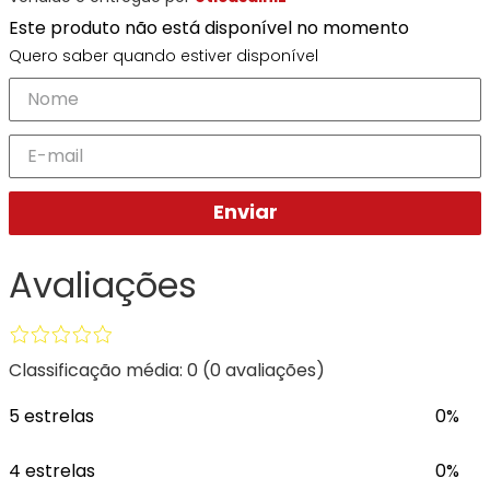
Ray-
Infantil
Miu
Bulget
Este produto não está disponível no momento
Ban
Unissex
Polaroid
Todas
Marcas
Todas
Quero saber quando estiver disponível
Vogue
as
Exclusivas
as
Todas
Marcas
Dii
Marcas
as
Marcas
Collection
Marcas
Exclusivas
Marcas
DNZ
Exclusivas
Dii
Marcas
Dii
Hit
Exclusivas
Collection
Collection
Ono
Enviar
Dii
DNZ
Hit
Collection
Hit
DNZ
DNZ
Ono
Ono
Avaliações
Hit
Todas
Todas
Ono
Exclusivas
Exclusivas
Totas
Exclusivas
Classificação média: 0
(0 avaliações)
5 estrelas
0%
4 estrelas
0%