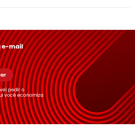
 e-mail
ar
ível pedir o
ui você economiza