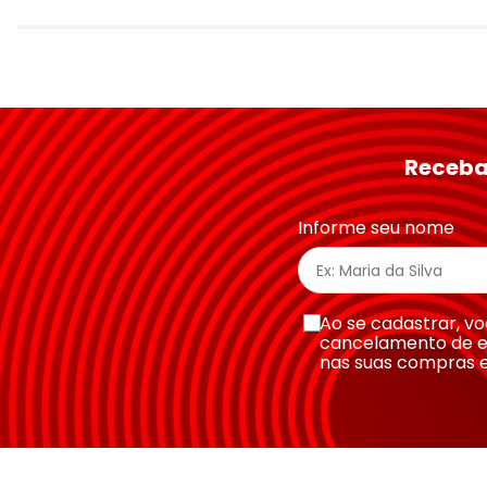
Avalie o produto de 1 a 5 estrelas
★
★
★
★
★
Seu nome
Receba
Endereço de email
Informe seu nome
Escreva uma avaliação
Ao se cadastrar, 
cancelamento de e
nas suas compras 
Enviar avaliação