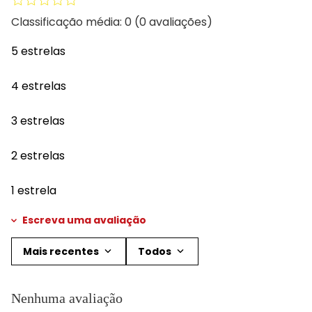
Classificação média: 0
(0 avaliações)
5 estrelas
4 estrelas
3 estrelas
2 estrelas
1 estrela
Escreva uma avaliação
Mais recentes
Todos
Adicionar avaliação
Nenhuma avaliação
Título