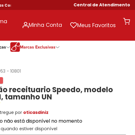
Central de Atendimento
ompras Acima de R$ 699!
uma
Minha Conta
Meus Favoritos
cas
Marcas Exclusivas
ivas
Duração
Somente Na Diniz
Marcas Exclusivas
Marcas Exclusivas
Quinzenal
DNZ
Dii Collection
Dii Collection
053
-
10801
Mensal
Dii Collection
Hit
Hit
Anual
Hit
DNZ
DNZ
o receituario Speedo, modelo
Todas as Durações
Ono
Ono
Ono
I, tamanho UN
Todas Exclusivas
Todas Exclusivas
tregue por
oticasdiniz
to não está disponível no momento
quando estiver disponível