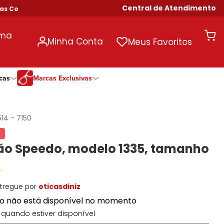
Central de Atendimento
Compras Acima de R$ 699!
uma
Minha Conta
Meus Favoritos
cas
Marcas Exclusivas
ivas
Duração
Somente Na Diniz
Marcas Exclusivas
Marcas Exclusivas
Quinzenal
DNZ
Dii Collection
Dii Collection
514
-
7150
Mensal
Dii Collection
Hit
Hit
Anual
Hit
DNZ
DNZ
o Speedo, modelo 1335, tamanho
Todas as Durações
Ono
Ono
Ono
Todas Exclusivas
Todas Exclusivas
tregue por
oticasdiniz
to não está disponível no momento
quando estiver disponível