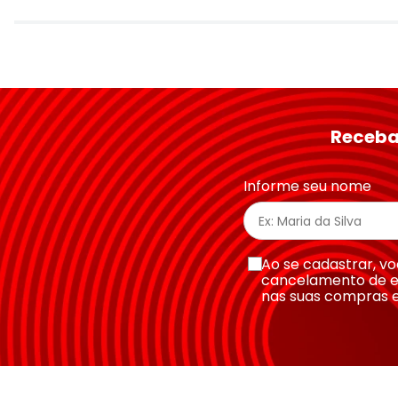
Avalie o produto de 1 a 5 estrelas
★
★
★
★
★
Seu nome
Receba
Endereço de email
Informe seu nome
Escreva uma avaliação
Ao se cadastrar, 
cancelamento de e
nas suas compras 
Enviar avaliação