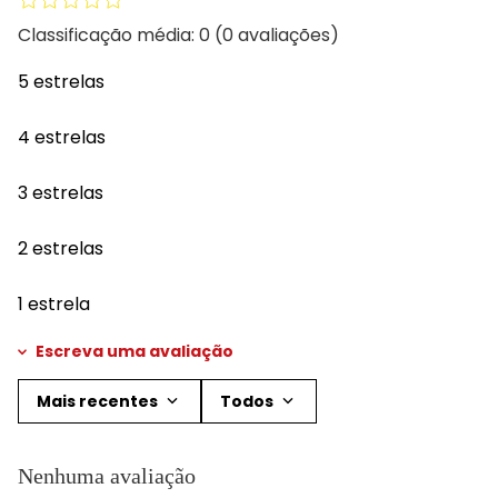
Classificação média: 0
(0 avaliações)
5 estrelas
4 estrelas
3 estrelas
2 estrelas
1 estrela
Escreva uma avaliação
Mais recentes
Todos
Adicionar avaliação
Nenhuma avaliação
Título