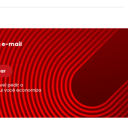
 e-mail
ar
ível pedir o
ui você economiza