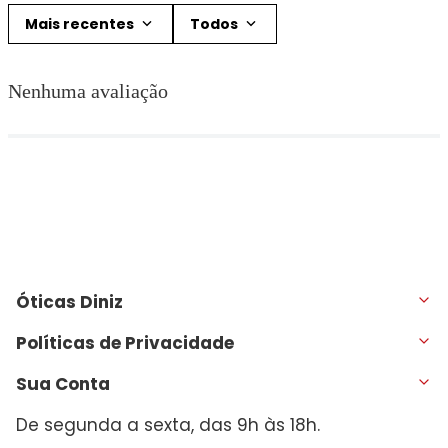
Mais recentes
Todos
Adicionar avaliação
Nenhuma avaliação
Título
Avalie o produto de 1 a 5 estrelas
★
★
★
★
★
Seu nome
Óticas Diniz
Endereço de email
Políticas de Privacidade
Sua Conta
Escreva uma avaliação
De segunda a sexta, das 9h às 18h.