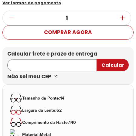
Ver formas de pagamento
COMPRAR AGORA
Não sei meu CEP
Tamanho da Ponte
:
14
Largura da Lente
:
62
Comprimento da Haste
:
140
Material
:
Metal