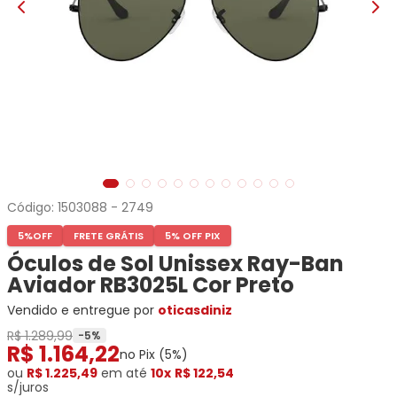
Ray-
Infantil
Miu
Bulget
Ban
Unissex
Polaroid
Todas
Marcas
Todas
Vogue
as
Exclusivas
as
Todas
Marcas
Dii
Marcas
as
Marcas
Collection
Marcas
Exclusivas
Marcas
DNZ
Exclusivas
Dii
Marcas
Dii
Hit
Exclusivas
Collection
Collection
Ono
Dii
DNZ
Hit
Collection
Hit
DNZ
Código:
1503088
-
2749
DNZ
Ono
Ono
Hit
Todas
Todas
5%
OFF
FRETE GRÁTIS
5% OFF PIX
Ono
Exclusivas
Exclusivas
Óculos de Sol Unissex Ray-Ban
Totas
Aviador RB3025L Cor Preto
Exclusivas
Vendido e entregue por
oticasdiniz
R$ 1.289,99
-
5
%
R$
1
.
164
,
22
no Pix (
5
%)
ou
R$ 1.225,49
em até
10x
R$ 122,54
s/juros