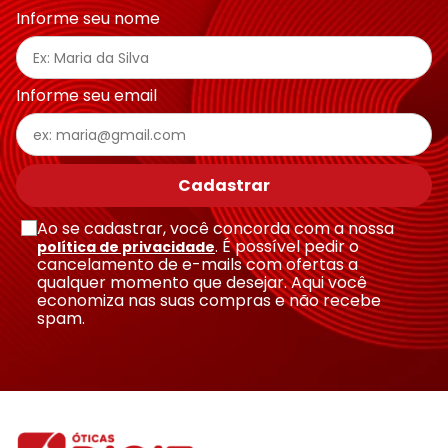
Endereço de email
Informe seu nome
Escreva uma avaliação
Informe seu email
Cadastrar
Ao se cadastrar, você concorda com a nossa
Enviar avaliação
. É possível pedir o
política de privacidade
cancelamento de e-mails com ofertas a
qualquer momento que desejar. Aqui você
economiza nas suas compras e não recebe
spam.