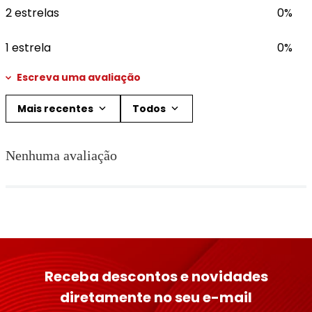
2 estrelas
0%
1 estrela
0%
Escreva uma avaliação
Mais recentes
Todos
Adicionar avaliação
Nenhuma avaliação
Título
Avalie o produto de 1 a 5 estrelas
★
★
★
★
★
Seu nome
Receba descontos e novidades
diretamente no seu e-mail