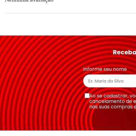
Título
Avalie o produto de 1 a 5 estrelas
★
★
★
★
★
Seu nome
Receba
Endereço de email
Informe seu nome
Escreva uma avaliação
Ao se cadastrar, 
cancelamento de e
nas suas compras 