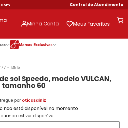
Central de Atendimento
as Acima de R$ 699!
uma
Minha Conta
Meus Favoritos
cas
Marcas Exclusivas
ivas
Duração
Somente Na Diniz
Marcas Exclusivas
Marcas Exclusivas
Quinzenal
DNZ
Dii Collection
Dii Collection
777
-
13815
Mensal
Dii Collection
Hit
Hit
 de sol Speedo, modelo VULCAN,
Anual
Hit
DNZ
DNZ
1, tamanho 60
Todas as Durações
Ono
Ono
Ono
Todas Exclusivas
Todas Exclusivas
tregue por
oticasdiniz
to não está disponível no momento
quando estiver disponível