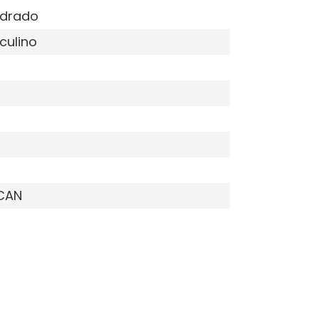
drado
culino
CAN