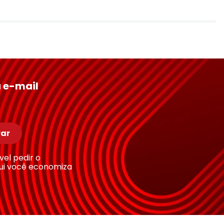
 e-mail
ar
ível pedir o
ui você economiza