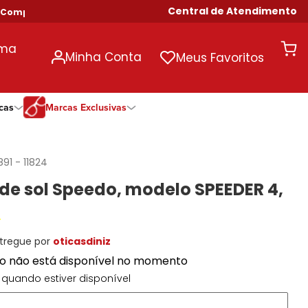
Central de Atendimento
mpras Acima de R$ 699!
uma
Minha Conta
Meus Favoritos
cas
Marcas Exclusivas
ivas
Duração
Somente Na Diniz
Marcas Exclusivas
Marcas Exclusivas
Quinzenal
DNZ
Dii Collection
Dii Collection
891
-
11824
Mensal
Dii Collection
Hit
Hit
de sol Speedo, modelo SPEEDER 4,
Anual
Hit
DNZ
DNZ
Todas as Durações
Ono
Ono
Ono
Todas Exclusivas
Todas Exclusivas
tregue por
oticasdiniz
to não está disponível no momento
quando estiver disponível