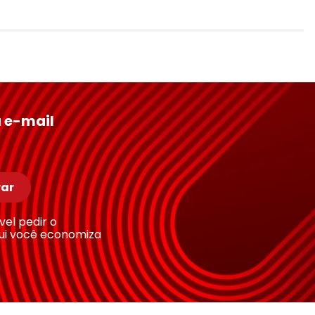
 e-mail
ar
ível pedir o
ui você economiza