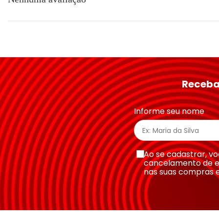
Título
Avalie o produto de 1 a 5 estrelas
★
★
★
★
★
Seu nome
Receba
Endereço de email
Informe seu nome
Escreva uma avaliação
Ao se cadastrar, 
cancelamento de e
nas suas compras 