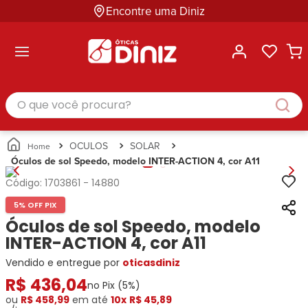
Encontre uma Diniz
ltar
ltar
ltar
ltar
ltar
ssórios
mações
rcas
randes
culos
lusivas
arcas
e Sol
Categorias
Acessórios
O que você procura?
Categorias
Busque
Categoria
Masculino
Correntes
Por
Masculino
Armações
Feminino
para
Marcas
Feminino
de Óculos
Infantil
Óculos
Ray-
Infantil
Óculos
OCULOS
SOLAR
Unissex
Estojos
Ban
Unissex
de Sol
Óculos de sol Speedo, modelo INTER-ACTION 4, cor A11
Busque
para
Prada
Busque
Corrente
Por
Óculos
Código:
1703861
-
14880
Armani
Por
Marcas
para
Soluções
Marcas
Exchange
Ana
Óculos
5% OFF PIX
e
Ray-
Tommy
Hickmann
Estojo
Óculos de sol Speedo, modelo
Cuidados
Ban
Hilfiger
Bulget
para
INTER-ACTION 4, cor A11
Prada
Ana
Miu-
Óculos
Vendido e entregue por
Ana
oticasdiniz
Hickmann
Miu
Gênero
Hickmann
Guess
R$
Guess
Masculino
436
,
04
no Pix (
5
%)
Tecnol
Speedo
Lacoste
Feminino
ou
R$ 458,99
em até
10x
R$ 45,89
Miu-
Atittude