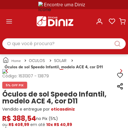
Encontre uma Diniz
ltar
ltar
ltar
ltar
ltar
ssórios
mações
rcas
randes
culos
lusivas
arcas
e Sol
Categorias
Acessórios
O que você procura?
Categorias
Busque
Categoria
Masculino
Correntes
Por
Masculino
Armações
Feminino
para
Marcas
Feminino
de Óculos
Infantil
Óculos
Ray-
Infantil
Óculos
OCULOS
SOLAR
Unissex
Estojos
Ban
Unissex
de Sol
Óculos de sol Speedo Infantil, modelo ACE 4, cor D11
Busque
para
Prada
Busque
Corrente
Por
Óculos
Código:
1631307
-
13879
Armani
Por
Marcas
para
Soluções
Marcas
Exchange
Ana
Óculos
5% OFF PIX
e
Ray-
Tommy
Hickmann
Estojo
Óculos de sol Speedo Infantil,
Cuidados
Ban
Hilfiger
Bulget
para
modelo ACE 4, cor D11
Prada
Ana
Miu-
Óculos
Vendido e entregue por
Ana
oticasdiniz
Hickmann
Miu
Gênero
Hickmann
Guess
R$
Guess
Masculino
388
,
54
no Pix (
5
%)
Tecnol
Speedo
Lacoste
Feminino
ou
R$ 408,99
em até
10x
R$ 40,89
Miu-
Atittude