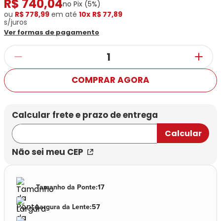
R$
740
,
04
Ray-
Infantil
no Pix (
5
%)
Miu
Bulget
Ban
Unissex
ou
R$ 778,99
em até
10x
R$ 77,89
Polaroid
s/juros
Todas
Marcas
Todas
Ver formas de pagamento
Vogue
as
Exclusivas
as
Todas
Marcas
Dii
Marcas
as
Marcas
Collection
Marcas
Exclusivas
Marcas
DNZ
Exclusivas
Dii
Marcas
Dii
Hit
COMPRAR AGORA
Exclusivas
Collection
Collection
Ono
Dii
DNZ
Hit
Collection
Hit
DNZ
DNZ
Ono
Ono
Hit
Todas
Todas
Ono
Exclusivas
Exclusivas
Totas
Não sei meu CEP
Exclusivas
Tamanho da Ponte
:
17
Largura da Lente
:
57