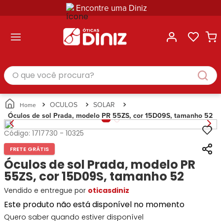
Encontre uma Diniz
ltar
ltar
ltar
ltar
ltar
ssórios
mações
rcas
randes
culos
lusivas
arcas
e Sol
Categorias
Acessórios
O que você procura?
Categorias
Busque
Categoria
Masculino
Correntes
Por
Masculino
Armações
Feminino
para
Marcas
Feminino
de Óculos
Infantil
Óculos
Ray-
Infantil
Óculos
OCULOS
SOLAR
Unissex
Estojos
Ban
Unissex
de Sol
Óculos de sol Prada, modelo PR 55ZS, cor 15D09S, tamanho 52
Busque
para
Prada
Busque
Corrente
Por
Óculos
Código:
1717730
-
10325
Armani
Por
Marcas
para
Soluções
Marcas
Exchange
Ana
Óculos
e
FRETE GRÁTIS
Ray-
Tommy
Hickmann
Estojo
Cuidados
Óculos de sol Prada, modelo PR
Ban
Hilfiger
Bulget
para
55ZS, cor 15D09S, tamanho 52
Prada
Ana
Miu-
Óculos
Ana
Hickmann
Vendido e entregue por
Miu
oticasdiniz
Gênero
Hickmann
Guess
Guess
Masculino
Este produto não está disponível no momento
Tecnol
Speedo
Lacoste
Feminino
Quero saber quando estiver disponível
Miu-
Atittude