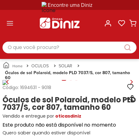
Encontre uma Diniz
ltar
ltar
ltar
ltar
ltar
ssórios
mações
rcas
randes
culos
lusivas
arcas
e Sol
Categorias
Acessórios
O que você procura?
Categorias
Busque
Categoria
Masculino
Correntes
Por
Masculino
Armações
Feminino
para
Marcas
Feminino
de Óculos
Infantil
Óculos
Ray-
Infantil
Óculos
OCULOS
SOLAR
Unissex
Estojos
Ban
Unissex
de Sol
Óculos de sol Polaroid, modelo PLD 7037/S, cor 807, tamanho
Busque
para
60
Prada
Busque
Corrente
Por
Óculos
Armani
Por
Marcas
para
Soluções
Código:
1694631
-
9018
Marcas
Exchange
Ana
Óculos
e
Óculos de sol Polaroid, modelo PLD
Ray-
Tommy
Hickmann
Estojo
Cuidados
Ban
7037/S, cor 807, tamanho 60
Hilfiger
Bulget
para
Prada
Ana
Miu-
Óculos
Vendido e entregue por
oticasdiniz
Ana
Hickmann
Miu
Gênero
Este produto não está disponível no momento
Hickmann
Guess
Guess
Masculino
Tecnol
Speedo
Quero saber quando estiver disponível
Lacoste
Feminino
Miu-
Atittude