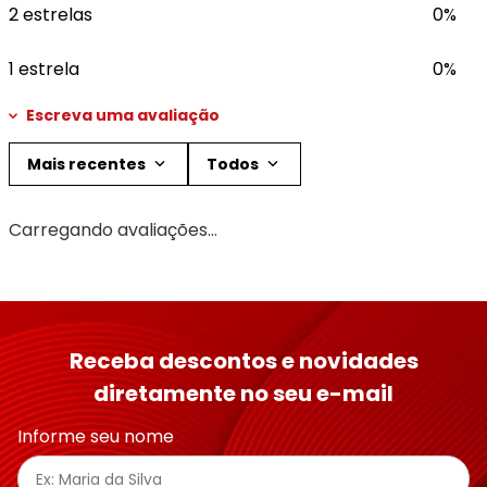
2 estrelas
0%
1 estrela
0%
Escreva uma avaliação
Mais recentes
Todos
Adicionar avaliação
Carregando avaliações…
Título
Avalie o produto de 1 a 5 estrelas
Receba descontos e novidades
★
★
★
★
★
diretamente no seu e-mail
Seu nome
Informe seu nome
Endereço de email