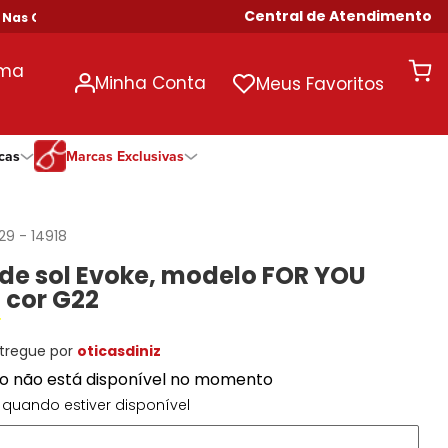
Central de Atendimento
 Compras Acima de R$ 699!
uma
Minha Conta
Meus Favoritos
cas
Marcas Exclusivas
ivas
Duração
Somente Na Diniz
Marcas Exclusivas
Marcas Exclusivas
Quinzenal
DNZ
Dii Collection
Dii Collection
129
-
14918
Mensal
Dii Collection
Hit
Hit
de sol Evoke, modelo FOR YOU
Anual
Hit
DNZ
DNZ
 cor G22
Todas as Durações
Ono
Ono
Ono
Todas Exclusivas
Todas Exclusivas
tregue por
oticasdiniz
to não está disponível no momento
quando estiver disponível