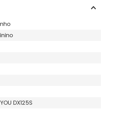
inho
inino
 YOU DX125S