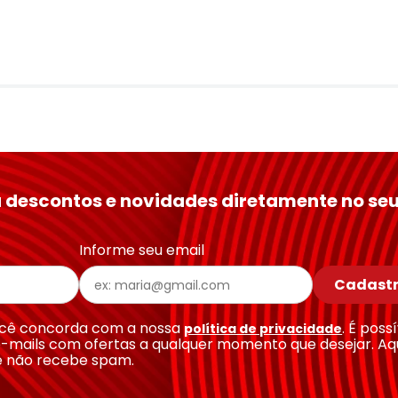
 descontos e novidades diretamente no seu
Informe seu email
Cadastr
você concorda com a nossa
. É poss
política de privacidade
-mails com ofertas a qualquer momento que desejar. Aq
e não recebe spam.