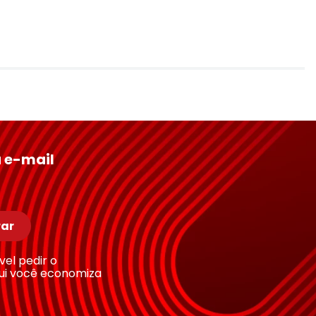
 e-mail
ar
ível pedir o
ui você economiza