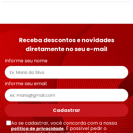
Avalie o produto de 1 a 5 estrelas
★
★
★
★
★
Seu nome
Receba descontos e novidades
diretamente no seu e-mail
Endereço de email
Informe seu nome
Escreva uma avaliação
Informe seu email
Cadastrar
Ao se cadastrar, você concorda com a nossa
Enviar avaliação
. É possível pedir o
política de privacidade