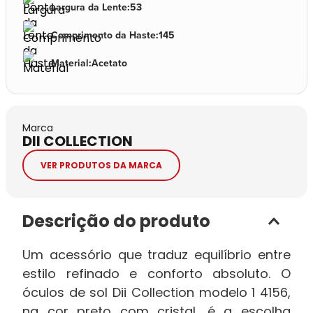
Largura da Lente
:
53
Comprimento da Haste
:
145
Material
:
Acetato
Marca
DII COLLECTION
VER PRODUTOS DA MARCA
Descrição do produto
Um acessório que traduz equilíbrio entre
estilo refinado e conforto absoluto. O
óculos de sol Dii Collection modelo 1 4156,
na cor preto com cristal, é a escolha