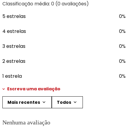
Classificação média: 0
(0 avaliações)
5 estrelas
0%
4 estrelas
0%
3 estrelas
0%
2 estrelas
0%
1 estrela
0%
Escreva uma avaliação
Mais recentes
Todos
Adicionar avaliação
Nenhuma avaliação
Título