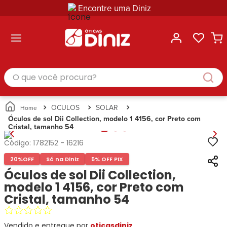
Encontre uma Diniz
ltar
ltar
ltar
ltar
ltar
ssórios
mações
rcas
randes
culos
lusivas
arcas
e Sol
Categorias
Acessórios
O que você procura?
Categorias
Busque
Categoria
Masculino
Correntes
Por
Masculino
Armações
Feminino
para
Marcas
Feminino
de Óculos
Infantil
Óculos
Ray-
Infantil
Óculos
OCULOS
SOLAR
Unissex
Estojos
Ban
Unissex
de Sol
Óculos de sol Dii Collection, modelo 1 4156, cor Preto com
Busque
para
Cristal, tamanho 54
Prada
Busque
Corrente
Por
Óculos
Armani
Por
Marcas
para
Soluções
Código:
1782152
-
16216
Marcas
Exchange
Ana
Óculos
e
20%
OFF
Só na Diniz
5% OFF PIX
Ray-
Tommy
Hickmann
Estojo
Cuidados
Ban
Óculos de sol Dii Collection,
Hilfiger
Bulget
para
Prada
Ana
modelo 1 4156, cor Preto com
Miu-
Óculos
Ana
Hickmann
Miu
Cristal, tamanho 54
Gênero
Hickmann
Guess
Guess
Masculino
Tecnol
Speedo
Lacoste
Feminino
Vendido e entregue por
oticasdiniz
Miu-
Atittude