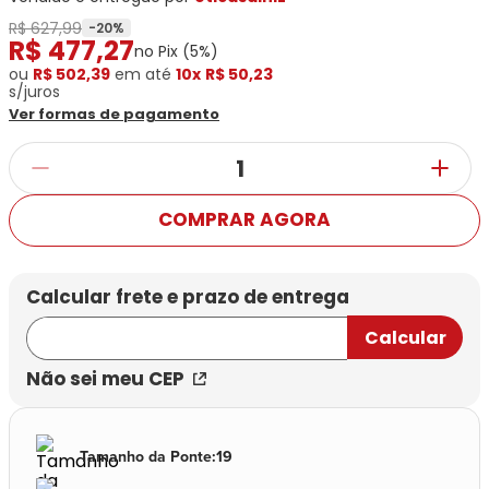
Ray-
Infantil
Miu
Bulget
R$ 627,99
Ban
Unissex
-
20
%
R$
477
,
27
Polaroid
Todas
no Pix (
5
%)
Marcas
Todas
Vogue
as
ou
Exclusivas
R$ 502,39
em até
10x
R$ 50,23
as
s/juros
Todas
Marcas
Dii
Marcas
Ver formas de pagamento
as
Marcas
Collection
Marcas
Exclusivas
Marcas
DNZ
Exclusivas
Dii
Marcas
Dii
Hit
Exclusivas
Collection
Collection
Ono
Dii
DNZ
Hit
COMPRAR AGORA
Collection
Hit
DNZ
DNZ
Ono
Ono
Hit
Todas
Todas
Ono
Exclusivas
Exclusivas
Totas
Exclusivas
Não sei meu CEP
Tamanho da Ponte
:
19