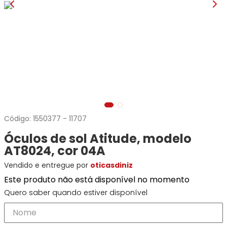
Ray-
Infantil
Miu
Bulget
Ban
Unissex
Polaroid
Todas
Marcas
Todas
Vogue
as
Exclusivas
as
Todas
Marcas
Dii
Marcas
as
Marcas
Collection
Marcas
Exclusivas
Marcas
DNZ
Exclusivas
Dii
Marcas
Dii
Hit
Exclusivas
Collection
Collection
Ono
Dii
DNZ
Hit
Collection
Hit
DNZ
Código:
1550377
-
11707
DNZ
Ono
Ono
Hit
Todas
Todas
Óculos de sol Atitude, modelo
Ono
Exclusivas
Exclusivas
AT8024, cor 04A
Totas
Vendido e entregue por
oticasdiniz
Exclusivas
Este produto não está disponível no momento
Quero saber quando estiver disponível