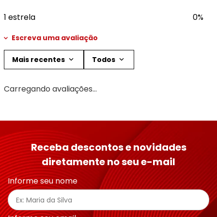
1 estrela
0%
Escreva uma avaliação
Mais recentes
Todos
Adicionar avaliação
Carregando avaliações…
Título
Avalie o produto de 1 a 5 estrelas
Receba descontos e novidades
★
★
★
★
★
diretamente no seu e-mail
Seu nome
Informe seu nome
Endereço de email