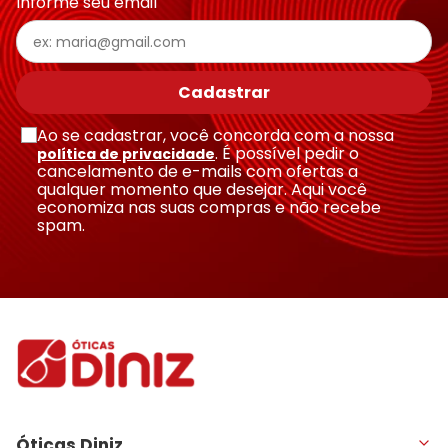
Informe seu email
Escreva uma avaliação
Cadastrar
Ao se cadastrar, você concorda com a nossa
. É possível pedir o
política de privacidade
cancelamento de e-mails com ofertas a
qualquer momento que desejar. Aqui você
economiza nas suas compras e não recebe
Enviar avaliação
spam.
Óticas Diniz