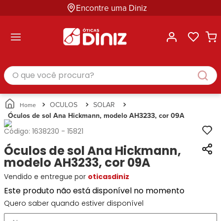
Encontre uma Diniz
ltar
ltar
ltar
ltar
ltar
ssórios
mações
rcas
randes
culos
lusivas
arcas
e Sol
Categorias
Acessórios
O que você procura?
Categorias
Busque
Categoria
Masculino
Correntes
Por
Masculino
Armações
Feminino
para
Marcas
Feminino
de Óculos
Infantil
Óculos
Ray-
Infantil
Óculos
OCULOS
SOLAR
Unissex
Estojos
Ban
Unissex
de Sol
Óculos de sol Ana Hickmann, modelo AH3233, cor 09A
Busque
para
Prada
Busque
Corrente
Por
Óculos
Código:
1638230
-
15821
Armani
Por
Marcas
para
Soluções
Marcas
Exchange
Ana
Óculos de sol Ana Hickmann,
Óculos
e
Ray-
Tommy
Hickmann
Estojo
modelo AH3233, cor 09A
Cuidados
Ban
Hilfiger
Bulget
para
Vendido e entregue por
oticasdiniz
Prada
Ana
Miu-
Óculos
Ana
Hickmann
Este produto não está disponível no momento
Miu
Gênero
Hickmann
Guess
Guess
Masculino
Quero saber quando estiver disponível
Tecnol
Speedo
Lacoste
Feminino
Miu-
Atittude