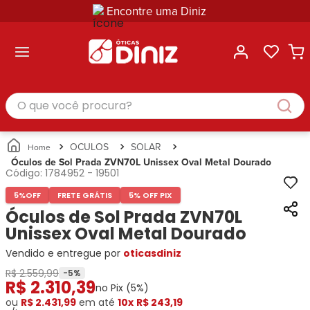
Encontre uma Diniz
ltar
ltar
ltar
ltar
ltar
ssórios
mações
rcas
randes
culos
lusivas
arcas
e Sol
Categorias
Acessórios
O que você procura?
Categorias
Busque
Categoria
Masculino
Correntes
Por
Masculino
Armações
Feminino
para
Marcas
Feminino
de Óculos
Infantil
Óculos
Ray-
Infantil
Óculos
OCULOS
SOLAR
Unissex
Estojos
Ban
Unissex
de Sol
Óculos de Sol Prada ZVN70L Unissex Oval Metal Dourado
Busque
para
Código:
1784952
-
19501
Prada
Busque
Corrente
Por
Óculos
Armani
Por
Marcas
para
Soluções
5%
OFF
FRETE GRÁTIS
5% OFF PIX
Marcas
Exchange
Ana
Óculos
e
Óculos de Sol Prada ZVN70L
Ray-
Tommy
Hickmann
Estojo
Cuidados
Unissex Oval Metal Dourado
Ban
Hilfiger
Bulget
para
Prada
Ana
Miu-
Óculos
Vendido e entregue por
oticasdiniz
Ana
Hickmann
Miu
Gênero
R$ 2.559,99
-
5
%
Hickmann
Guess
Guess
Masculino
R$
2
.
310
,
39
no Pix (
5
%)
Tecnol
Speedo
Lacoste
Feminino
ou
R$ 2.431,99
em até
10x
R$ 243,19
Miu-
Atittude