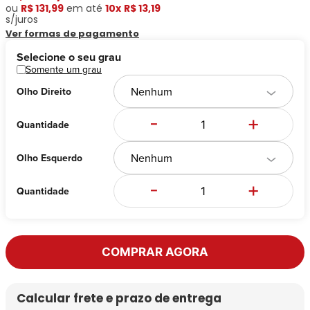
Ray-
Infantil
ou
R$ 131,99
em até
10x
R$ 13,19
Miu
Bulget
Ban
Unissex
s/juros
Polaroid
Todas
Marcas
Todas
Ver formas de pagamento
Vogue
as
Exclusivas
as
Selecione o seu grau
Todas
Marcas
Dii
Marcas
Somente um grau
as
Marcas
Collection
Marcas
Exclusivas
Nenhum
Olho Direito
Marcas
DNZ
Exclusivas
Dii
Marcas
Dii
Hit
-
+
Exclusivas
Collection
Collection
Ono
Quantidade
Dii
DNZ
Hit
Collection
Hit
DNZ
Nenhum
Olho Esquerdo
DNZ
Ono
Ono
Hit
Todas
Todas
-
+
Quantidade
Ono
Exclusivas
Exclusivas
Totas
Exclusivas
COMPRAR AGORA