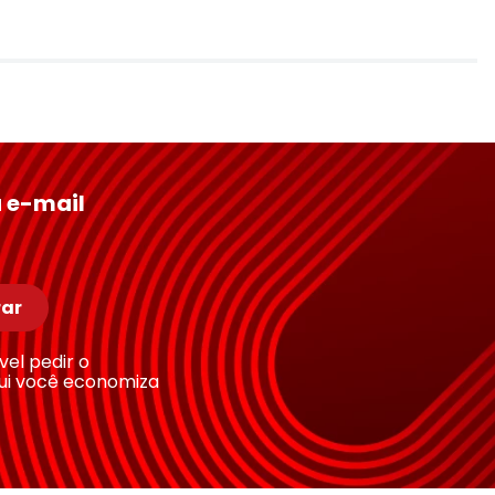
 e-mail
ar
ível pedir o
ui você economiza