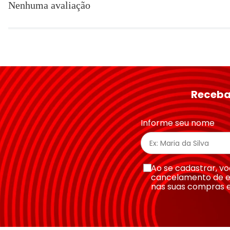
Nenhuma avaliação
Título
Avalie o produto de 1 a 5 estrelas
★
★
★
★
★
Seu nome
Receba
Endereço de email
Informe seu nome
Escreva uma avaliação
Ao se cadastrar, 
cancelamento de e
nas suas compras 