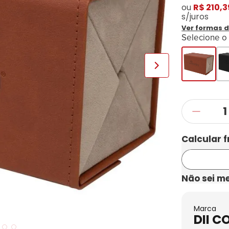
ou
R$ 210,3
s/juros
Ver formas 
Selecione o
Não sei m
Marca
DII C