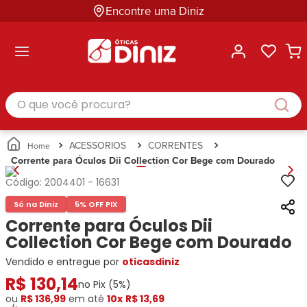
Encontre uma Diniz
ltar
ltar
ltar
ltar
ltar
ssórios
mações
rcas
randes
culos
lusivas
arcas
e Sol
Categorias
Acessórios
O que você procura?
Categorias
Busque
Categoria
Masculino
Correntes
Por
Masculino
Armações
Feminino
para
Marcas
Feminino
de Óculos
Infantil
Óculos
Ray-
Infantil
Óculos
ACESSORIOS
CORRENTES
Unissex
Estojos
Ban
Unissex
de Sol
Corrente para Óculos Dii Collection Cor Bege com Dourado
Busque
para
Prada
Busque
Corrente
Por
Óculos
Código:
2004401
-
16631
Armani
Por
Marcas
para
Soluções
Marcas
Exchange
Ana
Óculos
Só na Diniz
5% OFF PIX
e
Ray-
Tommy
Hickmann
Estojo
Corrente para Óculos Dii
Cuidados
Ban
Hilfiger
Bulget
para
Collection Cor Bege com Dourado
Prada
Ana
Miu-
Óculos
Vendido e entregue por
Ana
oticasdiniz
Hickmann
Miu
Gênero
Hickmann
Guess
R$
Guess
Masculino
130
,
14
no Pix (
5
%)
Tecnol
Speedo
Lacoste
Feminino
ou
R$ 136,99
em até
10x
R$ 13,69
Miu-
Atittude