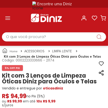
Encontre uma Diniz
ltar
ltar
ltar
ltar
ltar
ssórios
mações
rcas
randes
culos
lusivas
arcas
e Sol
Categorias
Acessórios
O que você procura?
Categorias
Busque
Categoria
Masculino
Correntes
Por
Masculino
Armações
Feminino
para
Marcas
Feminino
de Óculos
Infantil
Óculos
Ray-
Infantil
Óculos
ACESSORIOS
LIMPA LENTE
Unissex
Estojos
Ban
Unissex
de Sol
Kit com 3 Lenços de Limpeza Óticas Diniz para Óculos e Telas
Busque
para
Código:
0002223333666
-
21174
Prada
Busque
Corrente
Por
Óculos
Armani
Por
Marcas
para
Soluções
5% OFF PIX
Marcas
Exchange
Ana
Óculos
e
Kit com 3 Lenços de Limpeza
Ray-
Tommy
Hickmann
Estojo
Cuidados
Óticas Diniz para Óculos e Telas
Ban
Hilfiger
Bulget
para
Prada
Ana
Miu-
Óculos
Vendido e entregue por
oticasdiniz
Ana
Hickmann
Miu
Gênero
R$
94
,
99
no Pix (
5
%)
Hickmann
Guess
Guess
Masculino
ou
R$ 99,99
em até
10x
R$ 9,99
Tecnol
Speedo
Lacoste
Feminino
s/juros
Miu-
Atittude