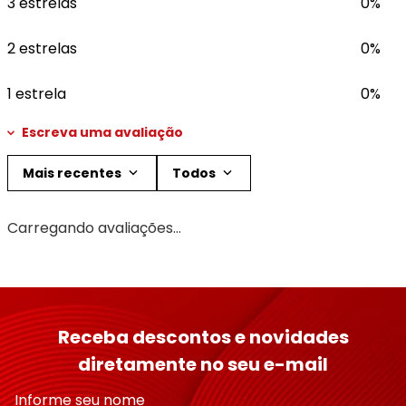
3 estrelas
0%
2 estrelas
0%
1 estrela
0%
Escreva uma avaliação
Mais recentes
Todos
Adicionar avaliação
Carregando avaliações…
Título
Avalie o produto de 1 a 5 estrelas
Receba descontos e novidades
★
★
★
★
★
diretamente no seu e-mail
Seu nome
Informe seu nome