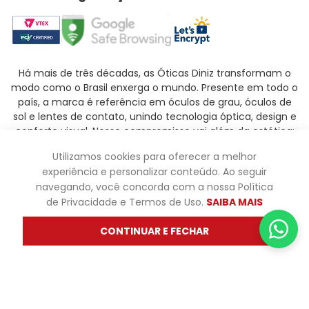
Há mais de três décadas, as Óticas Diniz transformam o
modo como o Brasil enxerga o mundo. Presente em todo o
país, a marca é referência em óculos de grau, óculos de
sol e lentes de contato, unindo tecnologia óptica, design e
conforto visual. Nosso compromisso vai além da estética:
queremos que cada pessoa encontre o modelo ideal para
Utilizamos cookies para oferecer a melhor
refletir sua personalidade e garantir uma visão clara e
experiência e personalizar conteúdo. Ao seguir
saudável em todas as situações.
navegando, você concorda com a nossa Política
Ler mais
de Privacidade e Termos de Uso.
SAIBA MAIS
CONTINUAR E FECHAR
Óticas Diniz ® - Todos os direitos reservados - Os preços e
promoções são válidas apenas para produtos vendidos
pela oticasdiniz.com.br. Os preços de lojas físicas podem