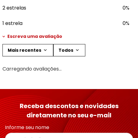
2 estrelas
0%
1 estrela
0%
Escreva uma avaliação
Mais recentes
Todos
Adicionar avaliação
Carregando avaliações…
Título
Avalie o produto de 1 a 5 estrelas
Receba descontos e novidades
★
★
★
★
★
diretamente no seu e-mail
Seu nome
Informe seu nome