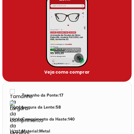
🔇
Veja como comprar
Tamanho da Ponte
:
17
Largura da Lente
:
58
Comprimento da Haste
:
140
Material
:
Metal