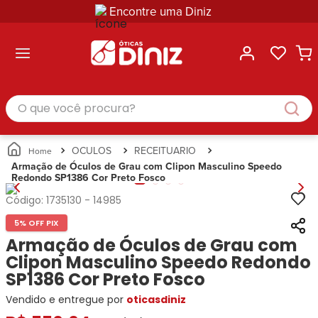
Encontre uma Diniz
ltar
ltar
ltar
ltar
ltar
ssórios
mações
rcas
randes
culos
lusivas
arcas
e Sol
Categorias
Acessórios
O que você procura?
Categorias
Busque
Categoria
Masculino
Correntes
Por
Masculino
Armações
Feminino
para
Marcas
Feminino
de Óculos
Infantil
Óculos
Ray-
Infantil
Óculos
OCULOS
RECEITUARIO
Unissex
Estojos
Ban
Unissex
de Sol
Armação de Óculos de Grau com Clipon Masculino Speedo
Busque
para
Redondo SP1386 Cor Preto Fosco
Prada
Busque
Corrente
Por
Óculos
Armani
Por
Marcas
para
Soluções
Código:
1735130
-
14985
Marcas
Exchange
Ana
Óculos
e
5% OFF PIX
Ray-
Tommy
Hickmann
Estojo
Cuidados
Ban
Armação de Óculos de Grau com
Hilfiger
Bulget
para
Prada
Ana
Clipon Masculino Speedo Redondo
Miu-
Óculos
Ana
Hickmann
Miu
SP1386 Cor Preto Fosco
Gênero
Hickmann
Guess
Guess
Masculino
Vendido e entregue por
oticasdiniz
Tecnol
Speedo
Lacoste
Feminino
Miu-
Atittude