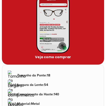
🔇
Veja como comprar
Tamanho da Ponte
:
18
Largura da Lente
:
54
Comprimento da Haste
:
140
Material
:
Metal