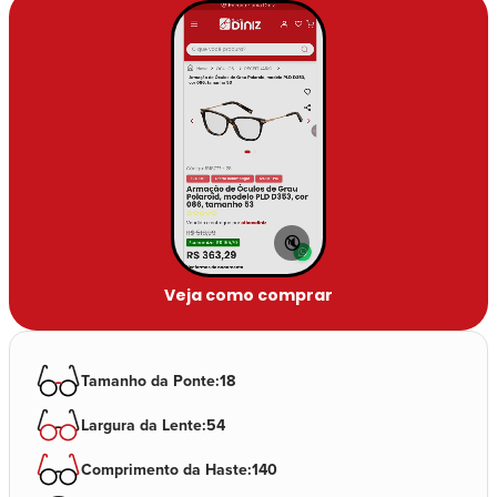
🔇
Veja como comprar
Tamanho da Ponte
:
18
Largura da Lente
:
54
Comprimento da Haste
:
140