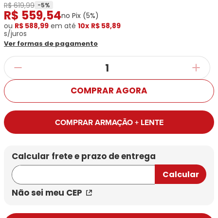
Ray-
Infantil
R$ 619,99
-
5
%
Miu
Bulget
R$
559
,
54
Ban
Unissex
no Pix (
5
%)
Polaroid
Todas
Marcas
Todas
ou
R$ 588,99
em até
10x
R$ 58,89
Vogue
as
Exclusivas
s/juros
as
Todas
Marcas
Dii
Ver formas de pagamento
Marcas
as
Marcas
Collection
Marcas
Exclusivas
Marcas
DNZ
Exclusivas
Dii
Marcas
Dii
Hit
Exclusivas
Collection
Collection
Ono
COMPRAR AGORA
Dii
DNZ
Hit
Collection
Hit
DNZ
DNZ
Ono
Ono
COMPRAR ARMAÇÃO + LENTE
Hit
Todas
Todas
Ono
Exclusivas
Exclusivas
Totas
Exclusivas
Não sei meu CEP