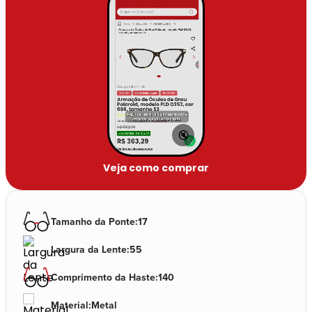
🔇
Veja como comprar
Tamanho da Ponte
:
17
Largura da Lente
:
55
Comprimento da Haste
:
140
Material
:
Metal