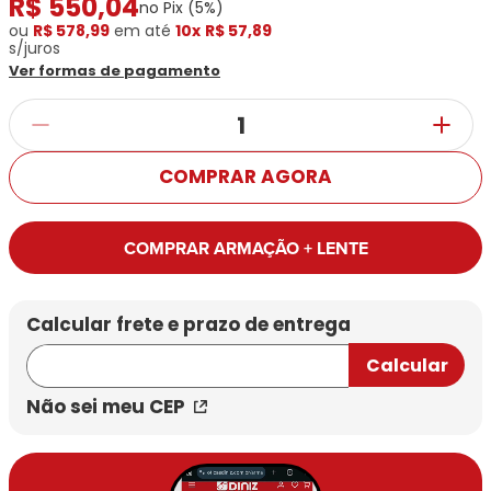
R$
550
,
04
Ray-
Infantil
no Pix (
5
%)
Miu
Bulget
Ban
Unissex
ou
R$ 578,99
em até
10x
R$ 57,89
s/juros
Polaroid
Todas
Marcas
Todas
Ver formas de pagamento
Vogue
as
Exclusivas
as
Todas
Marcas
Dii
Marcas
as
Marcas
Collection
Marcas
Exclusivas
Marcas
DNZ
Exclusivas
Dii
Marcas
Dii
Hit
COMPRAR AGORA
Exclusivas
Collection
Collection
Ono
Dii
DNZ
Hit
Collection
Hit
DNZ
COMPRAR ARMAÇÃO + LENTE
DNZ
Ono
Ono
Hit
Todas
Todas
Ono
Exclusivas
Exclusivas
Totas
Exclusivas
Não sei meu CEP