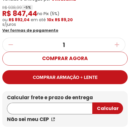
Ray-
Infantil
Miu
Bulget
R$ 938,99
Ban
Unissex
-
5
%
R$
847
,
44
Polaroid
Todas
no Pix (
5
%)
Marcas
Todas
Vogue
as
ou
Exclusivas
R$ 892,04
em até
10x
R$ 89,20
as
s/juros
Todas
Marcas
Dii
Marcas
Ver formas de pagamento
as
Marcas
Collection
Marcas
Exclusivas
Marcas
DNZ
Exclusivas
Dii
Marcas
Dii
Hit
Exclusivas
Collection
Collection
Ono
Dii
DNZ
Hit
COMPRAR AGORA
Collection
Hit
DNZ
DNZ
Ono
Ono
Hit
Todas
COMPRAR ARMAÇÃO + LENTE
Todas
Ono
Exclusivas
Exclusivas
Totas
Exclusivas
Não sei meu CEP