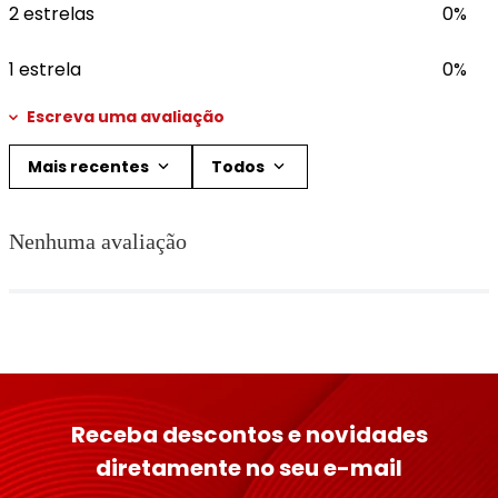
2 estrelas
0%
1 estrela
0%
Escreva uma avaliação
Mais recentes
Todos
Adicionar avaliação
Nenhuma avaliação
Título
Avalie o produto de 1 a 5 estrelas
★
★
★
★
★
Seu nome
Receba descontos e novidades
diretamente no seu e-mail
Endereço de email