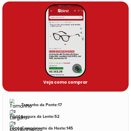
🔇
Veja como comprar
Tamanho da Ponte
:
17
Largura da Lente
:
52
Comprimento da Haste
:
145