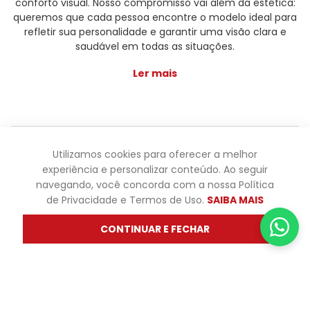
conforto visual. Nosso compromisso vai além da estética:
queremos que cada pessoa encontre o modelo ideal para
refletir sua personalidade e garantir uma visão clara e
saudável em todas as situações.
Ler mais
Óticas Diniz ® - Todos os direitos reservados - Os preços e
Utilizamos cookies para oferecer a melhor
promoções são válidas apenas para produtos vendidos
experiência e personalizar conteúdo. Ao seguir
pela oticasdiniz.com.br. Os preços de lojas físicas podem
navegando, você concorda com a nossa Política
variar. Não fazemos trocas em lojas físicas, apenas pelo
de Privacidade e Termos de Uso.
SAIBA MAIS
atendimento.
CONTINUAR E FECHAR
Powered by