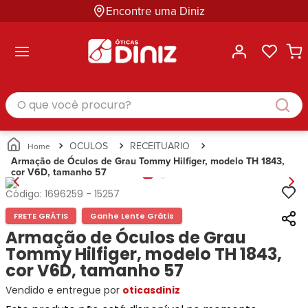
Encontre uma Diniz
ltar
ltar
ltar
ltar
ltar
ssórios
mações
rcas
randes
culos
lusivas
arcas
e Sol
Categorias
Acessórios
O que você procura?
Categorias
Busque
Categoria
Masculino
Correntes
Por
Masculino
Armações
Feminino
para
Marcas
Feminino
de Óculos
Infantil
Óculos
Ray-
Infantil
Óculos
OCULOS
RECEITUARIO
Unissex
Estojos
Ban
Unissex
de Sol
Armação de Óculos de Grau Tommy Hilfiger, modelo TH 1843,
Busque
para
cor V6D, tamanho 57
Prada
Busque
Corrente
Por
Óculos
Armani
Por
Marcas
para
Soluções
Código:
1696259
-
15257
Marcas
Exchange
Ana
Óculos
e
FRETE GRÁTIS
Ganhe Lente Grátis
Ray-
Tommy
Hickmann
Estojo
Cuidados
Ban
Armação de Óculos de Grau
Hilfiger
Bulget
para
Prada
Ana
Tommy Hilfiger, modelo TH 1843,
Miu-
Óculos
Ana
Hickmann
Miu
cor V6D, tamanho 57
Gênero
Hickmann
Guess
Guess
Masculino
Vendido e entregue por
oticasdiniz
Tecnol
Speedo
Lacoste
Feminino
Miu-
Atittude