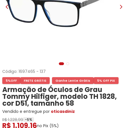
Ray-
Infantil
Miu
Bulget
Ban
Unissex
Polaroid
Todas
Marcas
Todas
Vogue
as
Exclusivas
as
Todas
Marcas
Dii
Marcas
as
Marcas
Collection
Marcas
Exclusivas
Marcas
DNZ
Exclusivas
Dii
Marcas
Dii
Hit
Exclusivas
Collection
Collection
Ono
Dii
DNZ
Hit
Collection
Hit
DNZ
DNZ
Ono
Ono
Código:
1697465
-
137
Hit
Todas
Todas
Ono
5%
OFF
FRETE GRÁTIS
Ganhe Lente Grátis
5% OFF PIX
Exclusivas
Exclusivas
Totas
Armação de Óculos de Grau
Exclusivas
Tommy Hilfiger, modelo TH 1828,
cor D51, tamanho 58
Vendido e entregue por
oticasdiniz
R$ 1.228,99
-
5
%
R$
1
.
109
,
16
no Pix (
5
%)