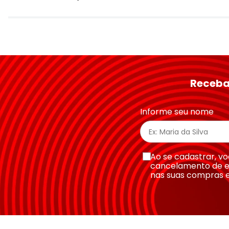
Avalie o produto de 1 a 5 estrelas
★
★
★
★
★
Seu nome
Receba
Endereço de email
Informe seu nome
Escreva uma avaliação
Ao se cadastrar, 
cancelamento de e
nas suas compras 