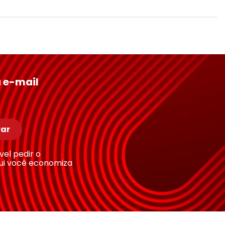
 e-mail
ar
ível pedir o
ui você economiza