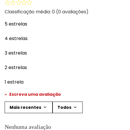
Classificação média: 0
(0 avaliações)
5 estrelas
4 estrelas
3 estrelas
2 estrelas
1 estrela
Escreva uma avaliação
Mais recentes
Todos
Adicionar avaliação
Nenhuma avaliação
Título