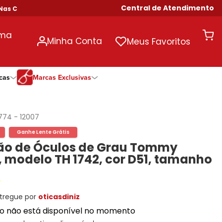
Central de Atendimento
pras Acima de R$ 699!
uma
Minha Conta
Meus Favoritos
cas
Marcas Exclusivas
ivas
Duração
Somente Na Diniz
Marcas Exclusivas
Marcas Exclusivas
Quinzenal
DNZ
Dii Collection
Dii Collection
774
-
12007
Mensal
Dii Collection
Hit
Hit
Ganhe Lente Grátis
Anual
Hit
DNZ
DNZ
o de Óculos de Grau Tommy
Todas as Durações
Ono
Ono
Ono
r, modelo TH 1742, cor D51, tamanho
Todas Exclusivas
Todas Exclusivas
tregue por
oticasdiniz
to não está disponível no momento