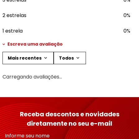
2 estrelas
0%
1 estrela
0%
Escreva uma avaliação
Mais recentes
Todos
Adicionar avaliação
Carregando avaliações…
Título
Avalie o produto de 1 a 5 estrelas
Receba descontos e novidades
★
★
★
★
★
diretamente no seu e-mail
Seu nome
Informe seu nome