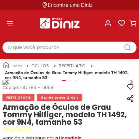
Encontre uma Diniz
ltar
ltar
ltar
ltar
ltar
ssórios
mações
rcas
randes
culos
lusivas
arcas
e Sol
Categorias
Acessórios
O que você procura?
Categorias
Busque
Categoria
Masculino
Correntes
Por
Masculino
Armações
Feminino
para
Marcas
Feminino
de Óculos
Infantil
Óculos
Ray-
Infantil
Óculos
OCULOS
RECEITUARIO
Unissex
Estojos
Ban
Unissex
de Sol
Armação de Óculos de Grau Tommy Hilfiger, modelo TH 1492,
Busque
para
cor 9N4, tamanho 53
Prada
Busque
Corrente
Por
Óculos
Armani
Por
Marcas
para
Soluções
Código:
1517786
-
15068
Marcas
Exchange
Ana
Óculos
e
FRETE GRÁTIS
Ganhe Lente Grátis
Ray-
Tommy
Hickmann
Estojo
Cuidados
Ban
Armação de Óculos de Grau
Hilfiger
Bulget
para
Prada
Ana
Tommy Hilfiger, modelo TH 1492,
Miu-
Óculos
Ana
Hickmann
Miu
cor 9N4, tamanho 53
Gênero
Hickmann
Guess
Guess
Masculino
Tecnol
Speedo
Lacoste
Feminino
Vendido e entregue por
oticasdiniz
Miu-
Atittude