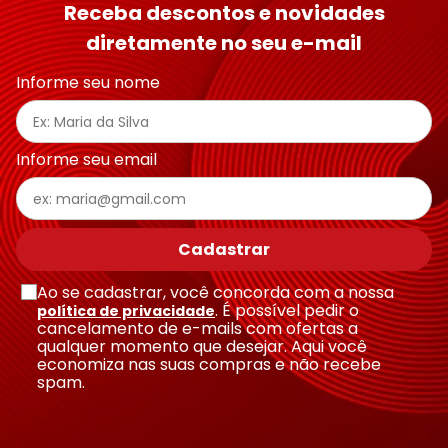
Receba descontos e novidades
diretamente no seu e-mail
Endereço de email
Informe seu nome
Escreva uma avaliação
Informe seu email
Cadastrar
Ao se cadastrar, você concorda com a nossa
Enviar avaliação
. É possível pedir o
política de privacidade
cancelamento de e-mails com ofertas a
qualquer momento que desejar. Aqui você
economiza nas suas compras e não recebe
spam.