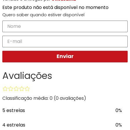
Ray-
Infantil
Miu
Bulget
Este produto não está disponível no momento
Ban
Unissex
Polaroid
Todas
Marcas
Todas
Quero saber quando estiver disponível
Vogue
as
Exclusivas
as
Todas
Marcas
Dii
Marcas
as
Marcas
Collection
Marcas
Exclusivas
Marcas
DNZ
Exclusivas
Dii
Marcas
Dii
Hit
Exclusivas
Collection
Collection
Ono
Enviar
Dii
DNZ
Hit
Collection
Hit
DNZ
DNZ
Ono
Ono
Avaliações
Hit
Todas
Todas
Ono
Exclusivas
Exclusivas
Totas
Exclusivas
Classificação média: 0
(0 avaliações)
5 estrelas
0%
4 estrelas
0%