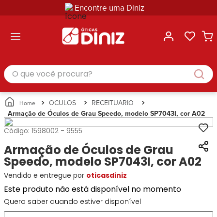
Encontre uma Diniz
ltar
ltar
ltar
ltar
ltar
ssórios
mações
rcas
randes
culos
lusivas
arcas
e Sol
Categorias
Acessórios
O que você procura?
Categorias
Busque
Categoria
Masculino
Correntes
Por
Masculino
Armações
Feminino
para
Marcas
Feminino
de Óculos
Infantil
Óculos
Ray-
Infantil
Óculos
OCULOS
RECEITUARIO
Unissex
Estojos
Ban
Unissex
de Sol
Armação de Óculos de Grau Speedo, modelo SP7043I, cor A02
Busque
para
Prada
Busque
Corrente
Por
Óculos
Código:
1598002
-
9555
Armani
Por
Marcas
para
Soluções
Marcas
Exchange
Ana
Óculos
Armação de Óculos de Grau
e
Ray-
Tommy
Hickmann
Estojo
Cuidados
Speedo, modelo SP7043I, cor A02
Ban
Hilfiger
Bulget
para
Prada
Ana
Vendido e entregue por
oticasdiniz
Miu-
Óculos
Ana
Hickmann
Miu
Gênero
Este produto não está disponível no momento
Hickmann
Guess
Guess
Masculino
Quero saber quando estiver disponível
Tecnol
Speedo
Lacoste
Feminino
Miu-
Atittude