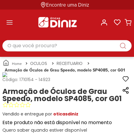
Encontre uma Diniz
ltar
ltar
ltar
ltar
ltar
ssórios
mações
rcas
randes
culos
lusivas
arcas
e Sol
Categorias
Acessórios
O que você procura?
Categorias
Busque
Categoria
Masculino
Correntes
Por
Masculino
Armações
Feminino
para
Marcas
Feminino
de Óculos
Infantil
Óculos
Ray-
Infantil
Óculos
OCULOS
RECEITUARIO
Unissex
Estojos
Ban
Unissex
de Sol
Armação de Óculos de Grau Speedo, modelo SP4085, cor G01
Busque
para
Prada
Busque
Corrente
Por
Óculos
Código:
1710154
-
14923
Armani
Por
Marcas
para
Soluções
Marcas
Exchange
Ana
Armação de Óculos de Grau
Óculos
e
Ray-
Tommy
Hickmann
Estojo
Speedo, modelo SP4085, cor G01
Cuidados
Ban
Hilfiger
Bulget
para
Prada
Ana
Miu-
Óculos
Vendido e entregue por
oticasdiniz
Ana
Hickmann
Miu
Gênero
Hickmann
Guess
Este produto não está disponível no momento
Guess
Masculino
Tecnol
Speedo
Lacoste
Feminino
Quero saber quando estiver disponível
Miu-
Atittude