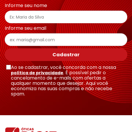
Endereço de email
Informe seu nome
Escreva uma avaliação
Informe seu email
Cadastrar
Ao se cadastrar, você concorda com a nossa
Enviar avaliação
. É possível pedir o
política de privacidade
cancelamento de e-mails com ofertas a
qualquer momento que desejar. Aqui você
economiza nas suas compras e não recebe
spam.