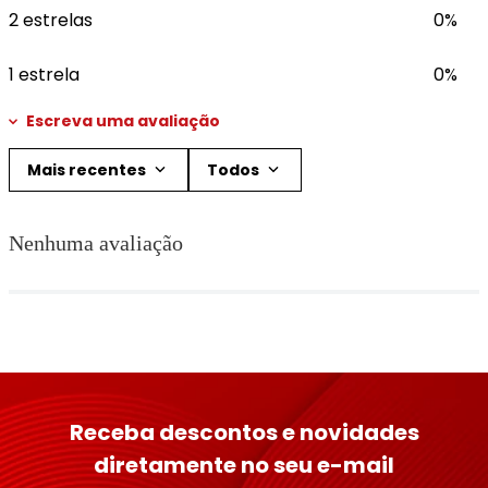
2 estrelas
0%
1 estrela
0%
Escreva uma avaliação
Mais recentes
Todos
Adicionar avaliação
Nenhuma avaliação
Título
Avalie o produto de 1 a 5 estrelas
★
★
★
★
★
Seu nome
Receba descontos e novidades
diretamente no seu e-mail