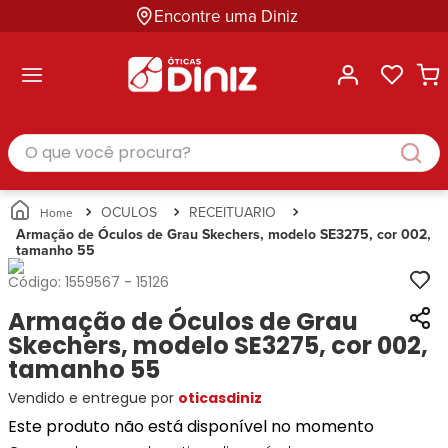
Encontre uma Diniz
ltar
ltar
ltar
ltar
ltar
ssórios
mações
rcas
randes
culos
lusivas
arcas
e Sol
Categorias
Acessórios
O que você procura?
Categorias
Busque
Categoria
Masculino
Correntes
Por
Masculino
Armações
Feminino
para
Marcas
Feminino
de Óculos
Infantil
Óculos
Ray-
Infantil
Óculos
OCULOS
RECEITUARIO
Unissex
Estojos
Ban
Unissex
de Sol
Armação de Óculos de Grau Skechers, modelo SE3275, cor 002,
Busque
para
tamanho 55
Prada
Busque
Corrente
Por
Óculos
Armani
Por
Marcas
para
Soluções
Código:
1559567
-
15126
Marcas
Exchange
Ana
Óculos
e
Armação de Óculos de Grau
Ray-
Tommy
Hickmann
Estojo
Cuidados
Ban
Skechers, modelo SE3275, cor 002,
Hilfiger
Bulget
para
Prada
Ana
tamanho 55
Miu-
Óculos
Ana
Hickmann
Miu
Gênero
Vendido e entregue por
oticasdiniz
Hickmann
Guess
Guess
Masculino
Este produto não está disponível no momento
Tecnol
Speedo
Lacoste
Feminino
Miu-
Atittude