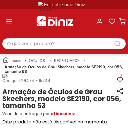
Encontre uma Diniz
ltar
ltar
ltar
ltar
ltar
ssórios
mações
rcas
randes
culos
lusivas
arcas
e Sol
Categorias
Acessórios
O que você procura?
Categorias
Busque
Categoria
Masculino
Correntes
Por
Masculino
Armações
Feminino
para
Marcas
Feminino
de Óculos
Infantil
Óculos
Ray-
Infantil
Óculos
OCULOS
RECEITUARIO
Unissex
Estojos
Ban
Unissex
de Sol
Armação de Óculos de Grau Skechers, modelo SE2190, cor 056,
Busque
para
tamanho 53
Prada
Busque
Corrente
Por
Óculos
Armani
Por
Marcas
para
Soluções
Código:
1701474
-
15744
Marcas
Exchange
Ana
Óculos
e
Armação de Óculos de Grau
Ray-
Tommy
Hickmann
Estojo
Cuidados
Ban
Skechers, modelo SE2190, cor 056,
Hilfiger
Bulget
para
Prada
Ana
tamanho 53
Miu-
Óculos
Ana
Hickmann
Miu
Gênero
Vendido e entregue por
oticasdiniz
Hickmann
Guess
Guess
Masculino
Este produto não está disponível no momento
Tecnol
Speedo
Lacoste
Feminino
Miu-
Atittude