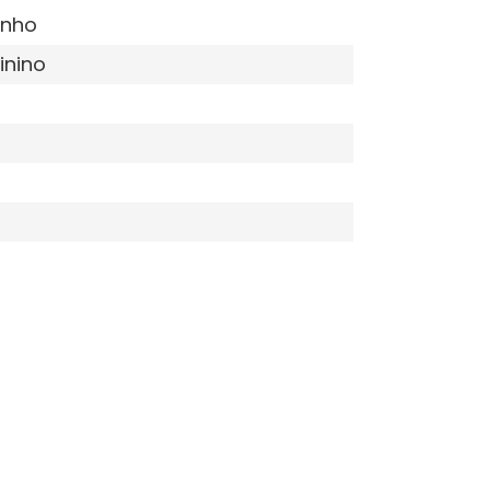
inho
inino