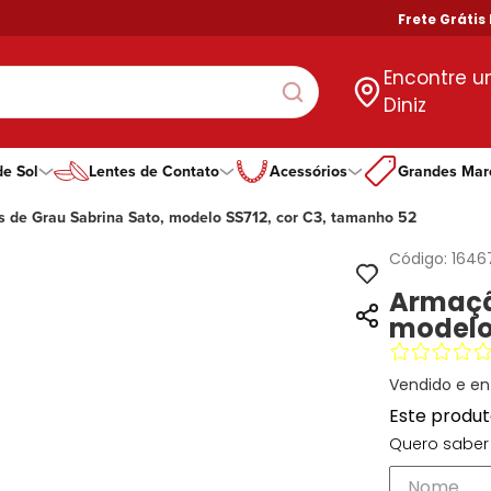
Frete Grátis Nas
Encontre 
Diniz
de Sol
Lentes de Contato
Acessórios
Grandes Mar
 de Grau Sabrina Sato, modelo SS712, cor C3, tamanho 52
gorias
goria
ero
Tipo De Lente
Por Formato
Por Formato
Por Marcas Exclus
Guess
ino
ino
ino
Com Grau
Aviador
Aviador
Dii Collection
Speedo
Código:
1646
no
no
no
Todas as Lentes
Gatinho
Gatinho
DNZ
Atitude
Armaçã
Hexagonal
Hexagonal
Hit
Calvin Klein
modelo 
Oval
Oval
Ono
Vogue
Quadrado
Quadrado
Oakley
Redondo
Redondo
Bulget
Vendido e en
Todos Formatos
Retangular
Este produ
Quero saber 