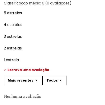
Classificação média: 0
(0 avaliações)
5 estrelas
4 estrelas
3 estrelas
2 estrelas
1 estrela
Escreva uma avaliação
Mais recentes
Todos
Adicionar avaliação
Nenhuma avaliação
Título