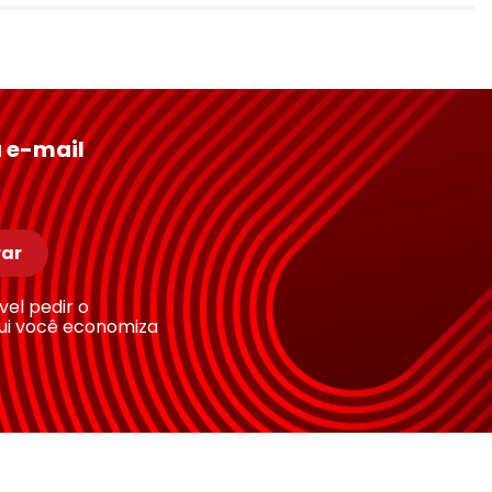
 e-mail
ar
ível pedir o
ui você economiza