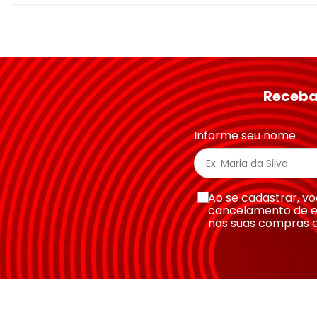
Avalie o produto de 1 a 5 estrelas
★
★
★
★
★
Seu nome
Receba
Endereço de email
Informe seu nome
Escreva uma avaliação
Ao se cadastrar, 
cancelamento de e
nas suas compras 
Enviar avaliação