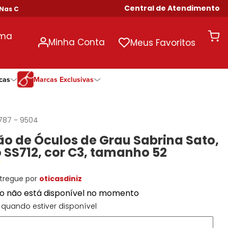
Central de Atendimento
 Compras Acima de R$ 699!
uma
Minha Conta
Meus Favoritos
cas
Marcas Exclusivas
ivas
Duração
Somente Na Diniz
Marcas Exclusivas
Marcas Exclusivas
Quinzenal
DNZ
Dii Collection
Dii Collection
787
-
9504
Mensal
Dii Collection
Hit
Hit
o de Óculos de Grau Sabrina Sato,
Anual
Hit
DNZ
DNZ
SS712, cor C3, tamanho 52
Todas as Durações
Ono
Ono
Ono
Todas Exclusivas
Todas Exclusivas
tregue por
oticasdiniz
to não está disponível no momento
quando estiver disponível