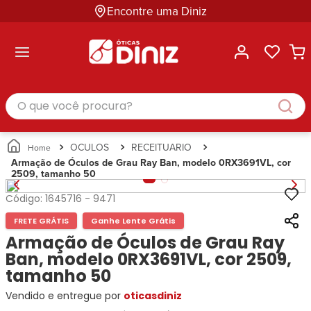
Encontre uma Diniz
ltar
ltar
ltar
ltar
ltar
ssórios
mações
rcas
randes
culos
lusivas
arcas
e Sol
Categorias
Acessórios
O que você procura?
Categorias
Busque
Categoria
Masculino
Correntes
Por
Masculino
Armações
Feminino
para
Marcas
Feminino
de Óculos
Infantil
Óculos
Ray-
Infantil
Óculos
OCULOS
RECEITUARIO
Unissex
Estojos
Ban
Unissex
de Sol
Armação de Óculos de Grau Ray Ban, modelo 0RX3691VL, cor
Busque
para
2509, tamanho 50
Prada
Busque
Corrente
Por
Óculos
Armani
Por
Marcas
para
Soluções
Código:
1645716
-
9471
Marcas
Exchange
Ana
Óculos
e
Ray-
Tommy
FRETE GRÁTIS
Ganhe Lente Grátis
Hickmann
Estojo
Cuidados
Ban
Hilfiger
Bulget
Armação de Óculos de Grau Ray
para
Prada
Ana
Miu-
Óculos
Ban, modelo 0RX3691VL, cor 2509,
Ana
Hickmann
Miu
Gênero
tamanho 50
Hickmann
Guess
Guess
Masculino
Vendido e entregue por
Tecnol
oticasdiniz
Speedo
Lacoste
Feminino
Miu-
Atittude