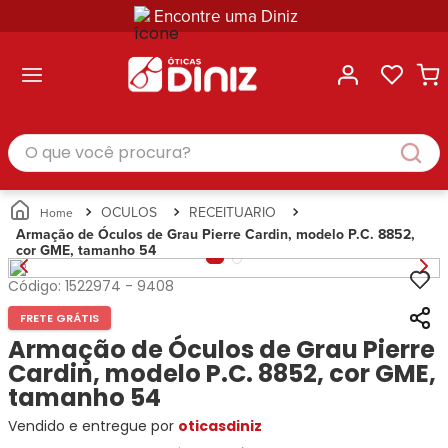
Encontre uma Diniz
ltar
ltar
ltar
ltar
ltar
ssórios
mações
rcas
randes
culos
lusivas
arcas
e Sol
Categorias
Acessórios
O que você procura?
Categorias
Busque
Categoria
Masculino
Correntes
Por
Masculino
Armações
Feminino
para
Marcas
Feminino
de Óculos
Infantil
Óculos
Ray-
Infantil
Óculos
OCULOS
RECEITUARIO
Unissex
Estojos
Ban
Unissex
de Sol
Armação de Óculos de Grau Pierre Cardin, modelo P.C. 8852,
Busque
para
cor GME, tamanho 54
Prada
Busque
Corrente
Por
Óculos
Armani
Por
Marcas
para
Soluções
Código:
1522974
-
9408
Marcas
Exchange
Ana
Óculos
e
Ray-
Tommy
FRETE GRÁTIS
Hickmann
Estojo
Cuidados
Ban
Hilfiger
Bulget
Armação de Óculos de Grau Pierre
para
Prada
Ana
Miu-
Óculos
Cardin, modelo P.C. 8852, cor GME,
Ana
Hickmann
Miu
Gênero
tamanho 54
Hickmann
Guess
Guess
Masculino
Vendido e entregue por
Tecnol
oticasdiniz
Speedo
Lacoste
Feminino
Miu-
Atittude