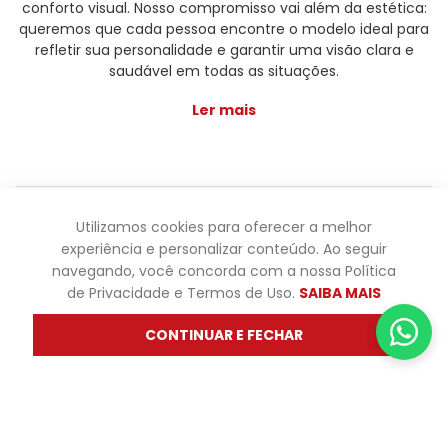
conforto visual. Nosso compromisso vai além da estética:
queremos que cada pessoa encontre o modelo ideal para
refletir sua personalidade e garantir uma visão clara e
saudável em todas as situações.
Ler mais
Óticas Diniz ® - Todos os direitos reservados - Os preços e
Utilizamos cookies para oferecer a melhor
promoções são válidas apenas para produtos vendidos
experiência e personalizar conteúdo. Ao seguir
pela oticasdiniz.com.br. Os preços de lojas físicas podem
navegando, você concorda com a nossa Política
variar. Não fazemos trocas em lojas físicas, apenas pelo
de Privacidade e Termos de Uso.
SAIBA MAIS
atendimento.
CONTINUAR E FECHAR
Powered by