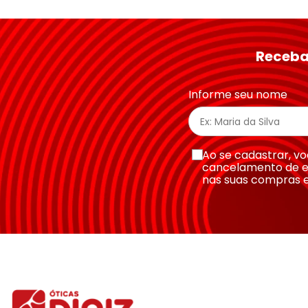
★
★
★
★
★
Seu nome
Receba
Endereço de email
Informe seu nome
Escreva uma avaliação
Ao se cadastrar, 
cancelamento de e
nas suas compras 
Enviar avaliação