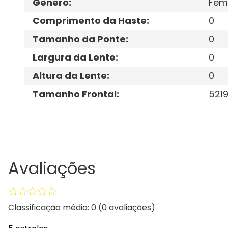
Gênero
:
Fem
Comprimento da Haste
:
0
Tamanho da Ponte
:
0
Largura da Lente
:
0
Altura da Lente
:
0
Tamanho Frontal
:
521
Avaliações
Classificação média: 0
(0 avaliações)