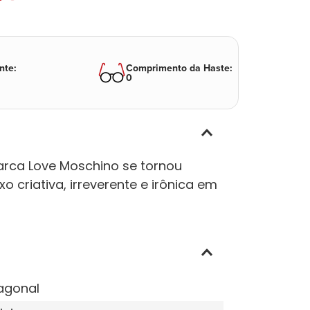
nte
:
Comprimento da Haste
:
0
rca Love Moschino se tornou
riativa, irreverente e irônica em
agonal