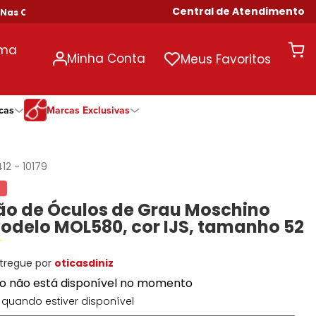
Central de Atendimento
 Compras Acima de R$ 699!
uma
Minha Conta
Meus Favoritos
cas
Marcas Exclusivas
ivas
Duração
Somente Na Diniz
Marcas Exclusivas
Marcas Exclusivas
Quinzenal
DNZ
Dii Collection
Dii Collection
412
-
10179
Mensal
Dii Collection
Hit
Hit
Anual
Hit
DNZ
DNZ
o de Óculos de Grau Moschino
Todas as Durações
Ono
Ono
Ono
odelo MOL580, cor IJS, tamanho 52
Todas Exclusivas
Todas Exclusivas
tregue por
oticasdiniz
to não está disponível no momento
quando estiver disponível