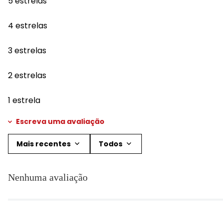
5 estrelas
4 estrelas
3 estrelas
2 estrelas
1 estrela
Escreva uma avaliação
Mais recentes
Todos
Adicionar avaliação
Nenhuma avaliação
Título
Avalie o produto de 1 a 5 estrelas