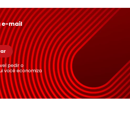
 e-mail
ar
ível pedir o
ui você economiza