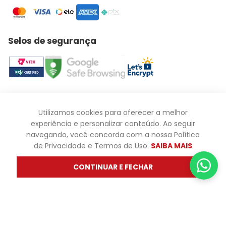
Selos de segurança
Há mais de três décadas, as Óticas Diniz transformam o
modo como o Brasil enxerga o mundo. Presente em todo o
Utilizamos cookies para oferecer a melhor
país, a marca é referência em óculos de grau, óculos de
experiência e personalizar conteúdo. Ao seguir
sol e lentes de contato, unindo tecnologia óptica, design e
navegando, você concorda com a nossa Política
conforto visual. Nosso compromisso vai além da estética:
de Privacidade e Termos de Uso.
SAIBA MAIS
queremos que cada pessoa encontre o modelo ideal para
refletir sua personalidade e garantir uma visão clara e
CONTINUAR E FECHAR
saudável em todas as situações.
Ler mais