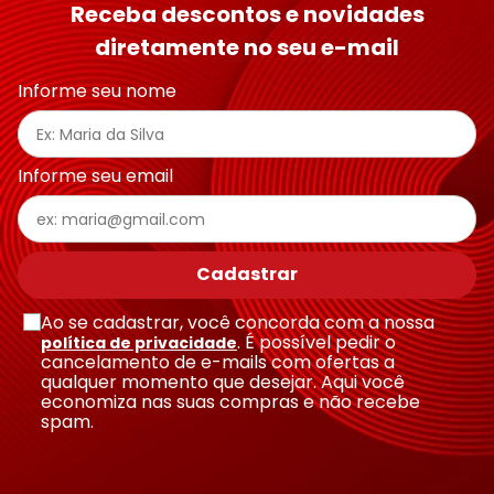
Receba descontos e novidades
diretamente no seu e-mail
Endereço de email
Informe seu nome
Escreva uma avaliação
Informe seu email
Cadastrar
Ao se cadastrar, você concorda com a nossa
Enviar avaliação
. É possível pedir o
política de privacidade
cancelamento de e-mails com ofertas a
qualquer momento que desejar. Aqui você
economiza nas suas compras e não recebe
spam.