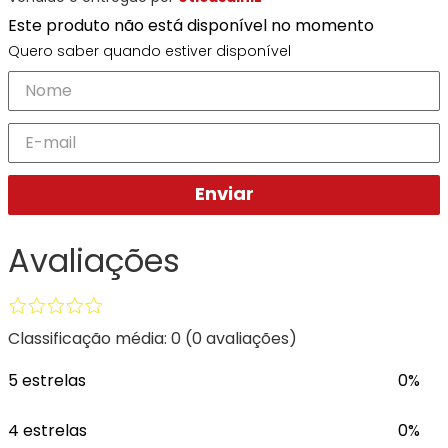
Ray-
Infantil
Miu
Bulget
Este produto não está disponível no momento
Ban
Unissex
Polaroid
Todas
Marcas
Todas
Quero saber quando estiver disponível
Vogue
as
Exclusivas
as
Todas
Marcas
Dii
Marcas
as
Marcas
Collection
Marcas
Exclusivas
Marcas
DNZ
Exclusivas
Dii
Marcas
Dii
Hit
Exclusivas
Collection
Collection
Ono
Enviar
Dii
DNZ
Hit
Collection
Hit
DNZ
DNZ
Ono
Ono
Avaliações
Hit
Todas
Todas
Ono
Exclusivas
Exclusivas
Totas
Exclusivas
Classificação média: 0
(0 avaliações)
5 estrelas
0%
4 estrelas
0%